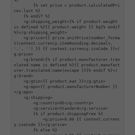
        {% set price = product.calculatedPri
ces.last %}

    {% endif %}

    <g:shipping_weight>{% if product.weight 
is defined %}{{ product.weight }} kg{% endif 
%}</g:shipping_weight>

    <g:price>{{ price.unitPrice|number_forma
t(context.currency.itemRounding.decimals, 
'.', '') }} {{ context.currency.isoCode }}</
g:price>

    <g:brand>{% if product.manufacturer.tran
slated.name is defined %}{{ product.manufact
urer.translated.name|escape }}{% endif %}</
g:brand>

    <g:gtin>{{ product.ean }}</g:gtin>

    <g:mpn>{{ product.manufacturerNumber }}
</g:mpn>

    <g:shipping>

        <g:country>DE</g:country>

        <g:service>Standard</g:service>

        {% if product.shippingFree %}

            <g:price>0.00 {{ context.currenc
y.isoCode }}</g:price>

        {% else %}
