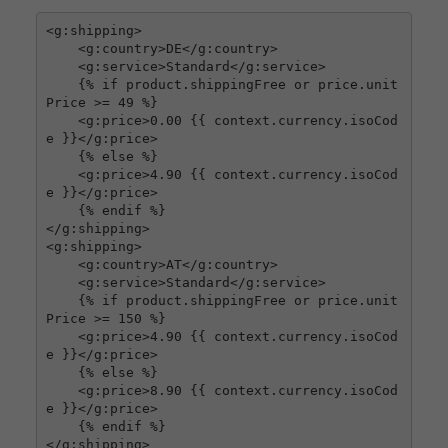
<g:shipping>

    <g:country>DE</g:country>

    <g:service>Standard</g:service>

    {% if product.shippingFree or price.unit
Price >= 49 %}

    <g:price>0.00 {{ context.currency.isoCod
e }}</g:price>

    {% else %}

    <g:price>4.90 {{ context.currency.isoCod
e }}</g:price>

    {% endif %}

</g:shipping>

<g:shipping>

    <g:country>AT</g:country>

    <g:service>Standard</g:service>

    {% if product.shippingFree or price.unit
Price >= 150 %}

    <g:price>4.90 {{ context.currency.isoCod
e }}</g:price>

    {% else %}

    <g:price>8.90 {{ context.currency.isoCod
e }}</g:price>

    {% endif %}

</g:shipping>
