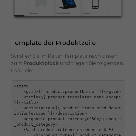
Template der Produktzeile
Scrollen Sie im Reiter Template nach unten
zum
Produktblock
und tragen Sie folgenden
Code ein:
<item>

    <g:id>{{ product.productNumber }}</g:id>

    <title>{{ product.translated.name|escape 
}}</title>

    <description>{{ product.translated.descr
iption|escape }}</description>

    <g:google_product_category>950</g:google
_product_category>

    {% if product.categories.count > 0 %}

        <g:product_type>{{ product.categorie