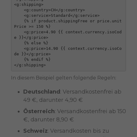
<g:shipping>

    <g:country>CH</g:country>

    <g:service>Standard</g:service>

    {% if product.shippingFree or price.unit
Price >= 150 %}

    <g:price>4.90 {{ context.currency.isoCod
e }}</g:price>

    {% else %}

    <g:price>14.90 {{ context.currency.isoCo
de }}</g:price>

    {% endif %}

In diesem Beispiel gelten folgende Regeln:
Deutschland
: Versandkostenfrei ab
49 €, darunter 4,90 €
Österreich
: Versandkostenfrei ab 150
€, darunter 8,90 €
Schweiz
: Versandkosten bis zu