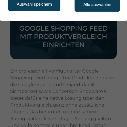
Auswahl speichern
Alle auswählen
Ein professionell konfigurierter Google
Shopping Feed bringt Ihre Produkte direkt in
die Google-Suche und steigert damit
Sichtbarkeit sowie Conversion. Shopware 6
bietet dafür eine native Lösung über den
Produktvergleich, ganz ohne zusätzliche
Plugins. Das bedeutet: update-sichere
Konfiguration, keine Plugin-Abhängigkeiten
und volle Kontrolle über Ihre Feed-Daten.