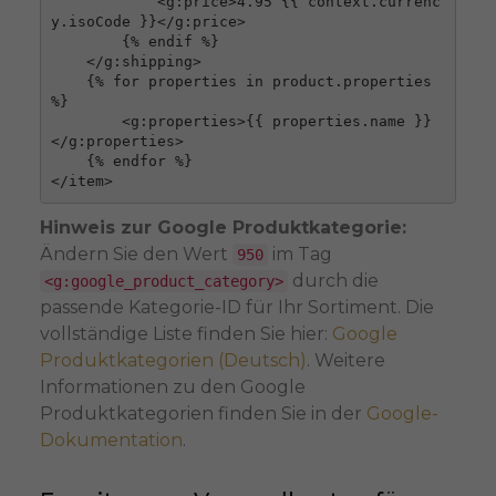
            <g:price>4.95 {{ context.currenc
y.isoCode }}</g:price>

        {% endif %}

    </g:shipping>

    {% for properties in product.properties 
%}

        <g:properties>{{ properties.name }}
</g:properties>

    {% endfor %}

Hinweis zur Google Produktkategorie:
Ändern Sie den Wert
im Tag
950
durch die
<g:google_product_category>
passende Kategorie-ID für Ihr Sortiment. Die
vollständige Liste finden Sie hier:
Google
Produktkategorien (Deutsch)
. Weitere
Informationen zu den Google
Produktkategorien finden Sie in der
Google-
Dokumentation
.