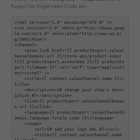
fügen Sie folgenden Code ein:
<?xml version="1.0" encoding="UTF-8" ?>

<rss version="2.0" xmlns:g="http://base.goog
le.com/ns/1.0" xmlns:atom="http://www.w3.or
g/2005/Atom">

<channel>

    <atom:link href="{{ productExport.salesC
hannelDomain.url }}/store-api/product-expor
t/{{ productExport.accessKey }}/{{ productEx
port.fileName }}" rel="self" type="applicati
on/rss+xml" />

    <title>{{ context.salesChannel.name }}</
title>

    <description>{# change your shop's descr
iption #}</description>

    <link>{{ productExport.salesChannelDomai
n.url }}</link>

    <language>{{ productExport.salesChannelD
omain.language.locale.code }}</language>

    <image>

        <url>{# add your logo URL #}</url>

        <title>{{ context.salesChannel.name 