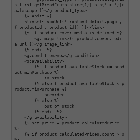
s.first.getBreadCrumb|slice(1)|join(' > ')|r
aw|escape }}</g:product_type>

    {% endif %}

    <link>{{ seoUrl('frontend.detail.page', 
{'productId': product.id}) }}</link>

    {% if product.cover.media is defined %}

        <g:image_link>{{ product.cover.medi
a.url }}</g:image_link>

    {% endif %}

    <g:condition>new</g:condition>

    <g:availability>

        {% if product.availableStock >= prod
uct.minPurchase %}

            in_stock

        {% elseif product.availableStock < p
roduct.minPurchase %}

            preorder

        {% else %}

            out_of_stock

        {% endif %}

    </g:availability>

    {% set price = product.calculatedPrice 
%}

    {% if product.calculatedPrices.count > 0 
%}
