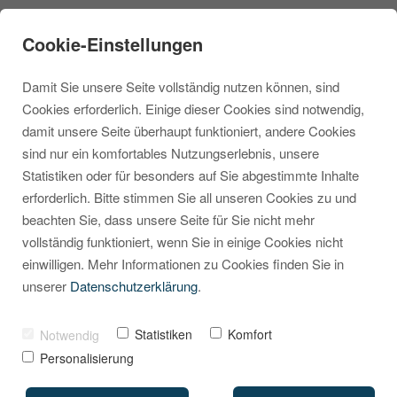
Cookie-Einstellungen
Damit Sie unsere Seite vollständig nutzen können, sind
Cookies erforderlich. Einige dieser Cookies sind notwendig,
damit unsere Seite überhaupt funktioniert, andere Cookies
sind nur ein komfortables Nutzungserlebnis, unsere
Ihr
Shopware
Statistiken oder für besonders auf Sie abgestimmte Inhalte
erforderlich. Bitte stimmen Sie all unseren Cookies zu und
Serverumzug
: Sicher.
beachten Sie, dass unsere Seite für Sie nicht mehr
Zeitnah. Kalkulierbar.
vollständig funktioniert, wenn Sie in einige Cookies nicht
einwilligen. Mehr Informationen zu Cookies finden Sie in
Ihr Shopware-Umzug in Expertenhand:
unserer
Datenschutzerklärung
.
1:1-Datenübertragung, unabhängige
Beratung bei der Serverwahl und
Statistiken
Komfort
Notwendig
garantierter Festpreis dank 9 Jahren
Personalisierung
Praxiserfahrung.