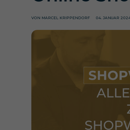
VON
MARCEL KRIPPENDORF
04. JANUAR 202