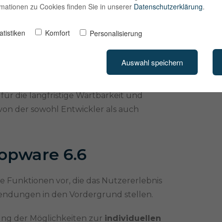
ormationen zu Cookies finden Sie in unserer
Datenschutzerklärung
.
 Shopware-Versionen liegt in den
iten. Im Gegensatz zu den üblichen Minor-
atistiken
Komfort
Personalisierung
Funktionen hinzugefügt werden, konzentriert
ulden abzubauen und die Plattform für
Auswahl speichern
 Dies beinhaltet das Aufräumen von veralteten
en Fundaments für zukünftige Funktionen.
ür die langfristige Wartbarkeit und
von der sowohl Entwickler als auch
opware 6.6
he Funktionen vor, die das Nutzererlebnis
endungen in den Vordergrund stellen.
rung der Möglichkeiten zur
individuellen