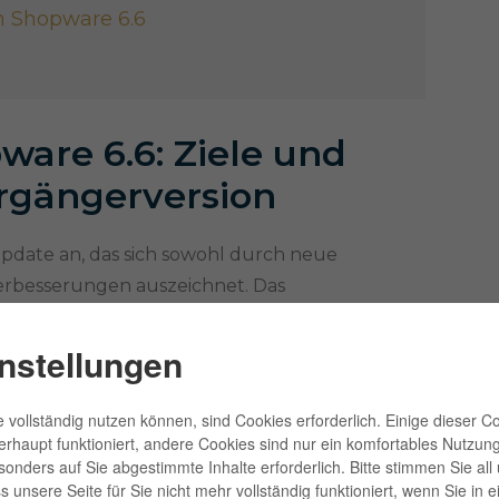
n Shopware 6.6
ware 6.6: Ziele und
rgängerversion
pdate an, das sich sowohl durch neue
erbesserungen auszeichnet. Das
die Plattform zukunftssicher zu gestalten, indem
en wird, die sowohl intern als auch für das
nstellungen
st. Dies beinhaltet eine verstärkte
ware-Nutzer am meisten von Bedeutung sind,
 vollständig nutzen können, sind Cookies erforderlich. Einige dieser C
rungen, die die Entwicklung und Anwendung
erhaupt funktioniert, andere Cookies sind nur ein komfortables Nutzun
esonders auf Sie abgestimmte Inhalte erforderlich. Bitte stimmen Sie al
 unsere Seite für Sie nicht mehr vollständig funktioniert, wenn Sie in e