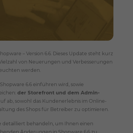
ware – Version 6.6. Dieses Update steht kurz
e Vielzahl von Neuerungen und Verbesserungen
beleuchten werden.
Shopware 6.6 einführen wird, sowie
eichen:
der Storefront und dem Admin-
auf ab, sowohl das Kundenerlebnis im Online-
tung des Shops für Betreiber zu optimieren.
e detailliert behandeln, um Ihnen einen
ehenden Änderungen in Shopware 6.6 zu