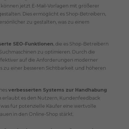
 können jetzt E-Mail-Vorlagen mit größerer
estalten. Dies ermöglicht es Shop-Betreibern,
rsönlicher zu gestalten, was zu einem
serte SEO-Funktionen
, die es Shop-Betreibern
r Suchmaschinen zu optimieren. Durch die
fektiver auf die Anforderungen moderner
 zu einer besseren Sichtbarkeit und höheren
ines
verbesserten Systems zur Handhabung
em erlaubt es den Nutzern, Kundenfeedback
was für potenzielle Käufer eine wertvolle
rauen in den Online-Shop stärkt.