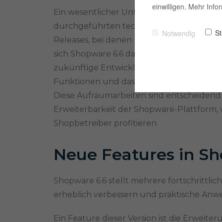
einwilligen. Mehr Inf
Ein wesentlicher Unterschied zu früheren
durchgeführten technischen Aufräumarbe
St
Notwendig
Releases, bei denen hauptsächlich neue 
sich Shopware 6.6 darauf, technische Sch
zukünftige Entwicklungen vorzubereiten.
Funktionen und das Schaffen eines solid
Diese Aufräumarbeiten sind entscheidend f
Erweiterbarkeit der Shopware-Plattform, 
Shopbetreiber profitieren.
Neue Features in Sh
Shopware 6.6 stellt mehrere fortschrittlic
erheblich verbessern und praktische Anw
Ein Feature dieser Version ist die Erweite