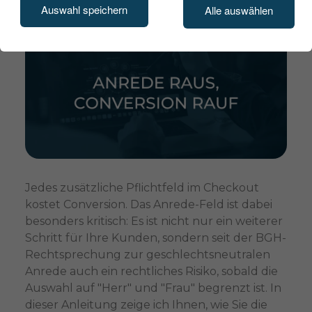
Auswahl speichern
Alle auswählen
Jedes zusätzliche Pflichtfeld im Checkout
kostet Conversion. Das Anrede-Feld ist dabei
besonders kritisch: Es ist nicht nur ein weiterer
Schritt für Ihre Kunden, sondern seit der BGH-
Rechtsprechung zur geschlechtsneutralen
Anrede auch ein rechtliches Risiko, sobald die
Auswahl auf "Herr" und "Frau" begrenzt ist. In
dieser Anleitung zeige ich Ihnen, wie Sie die