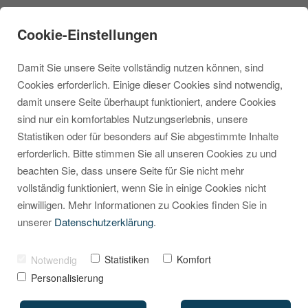
Cookie-Einstellungen
Damit Sie unsere Seite vollständig nutzen können, sind
Cookies erforderlich. Einige dieser Cookies sind notwendig,
damit unsere Seite überhaupt funktioniert, andere Cookies
sind nur ein komfortables Nutzungserlebnis, unsere
Checkout
Statistiken oder für besonders auf Sie abgestimmte Inhalte
erforderlich. Bitte stimmen Sie all unseren Cookies zu und
entschlacken: Anrede
beachten Sie, dass unsere Seite für Sie nicht mehr
entfernen und E-Mails
vollständig funktioniert, wenn Sie in einige Cookies nicht
einwilligen. Mehr Informationen zu Cookies finden Sie in
konsistent halten
unserer
Datenschutzerklärung
.
VON
MARCEL KRIPPENDORF
Statistiken
Komfort
Notwendig
02. DEZEMBER 2025
Personalisierung