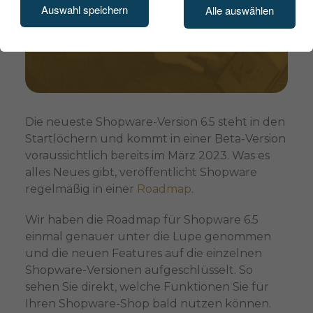
Auswahl speichern
Alle auswählen
Die neueste Shopware-Version 6.5 steht in den
Startlöchern und kommt in einer Beta-Version
voraussichtlich bereits im März 2023. Was es
alles Neues gibt, veröffentlicht Shopware
regelmäßig in einer
Roadmap
.
Wir haben die Roadmap für Shopware 6.5
einmal genauer unter die Lupe genommen
und die neuen Features auf die einzelnen
Shopware-Versionen aufgeschlüsselt. So
sehen Sie direkt, welche Funktionen Sie für
Ihren Shopware-Shop bald nutzen können.