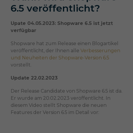
6.5 veröffentlicht?
Upate 04.05.2023: Shopware 6.5 ist jetzt
verfügbar
Shopware hat zum Release einen Blogartikel
veröffentlicht, der Ihnen alle
V
e
r
b
e
s
s
e
r
u
n
g
e
n
u
n
d
N
e
u
h
e
i
t
e
n
der Shopware-Version 6.5
vorstellt.
Update 22.02.2023
Der Release Candidate von Shopware 6.5 ist da.
Er wurde am 20.02.2023 veröffentlicht. In
diesem Video stellt Shopware die neuen
Features der Version 6.5 im Detail vor: