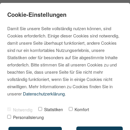
Cookie-Einstellungen
Damit Sie unsere Seite vollständig nutzen können, sind
Cookies erforderlich. Einige dieser Cookies sind notwendig,
damit unsere Seite überhaupt funktioniert, andere Cookies
sind nur ein komfortables Nutzungserlebnis, unsere
[Video] Shopware 6:
Statistiken oder für besonders auf Sie abgestimmte Inhalte
erforderlich. Bitte stimmen Sie all unseren Cookies zu und
Ideales Shop-SEO mit
beachten Sie, dass unsere Seite für Sie nicht mehr
Content Templates
vollständig funktioniert, wenn Sie in einige Cookies nicht
einwilligen. Mehr Informationen zu Cookies finden Sie in
unserer
Datenschutzerklärung
.
VON
MARCEL KRIPPENDORF
13. OKTOBER 2022
Statistiken
Komfort
Notwendig
Personalisierung