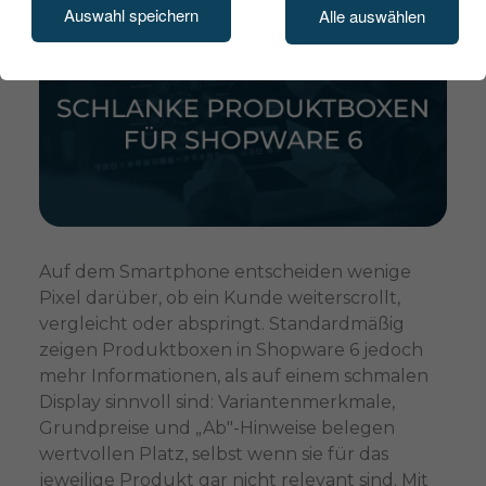
Auswahl speichern
Alle auswählen
Auf dem Smartphone entscheiden wenige
Pixel darüber, ob ein Kunde weiterscrollt,
vergleicht oder abspringt. Standardmäßig
zeigen Produktboxen in Shopware 6 jedoch
mehr Informationen, als auf einem schmalen
Display sinnvoll sind: Variantenmerkmale,
Grundpreise und „Ab"-Hinweise belegen
wertvollen Platz, selbst wenn sie für das
jeweilige Produkt gar nicht relevant sind. Mit