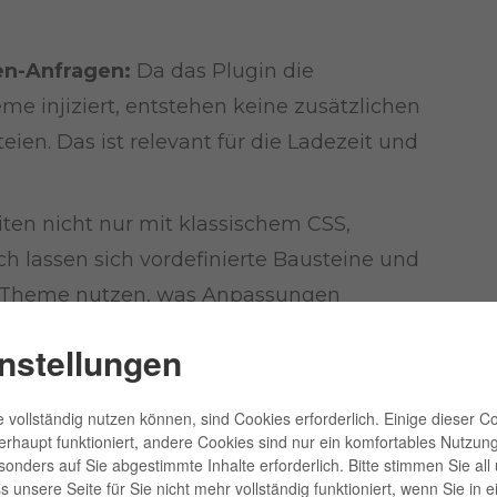
en-Anfragen:
Da das Plugin die
e injiziert, entstehen keine zusätzlichen
ien. Das ist relevant für die Ladezeit und
iten nicht nur mit klassischem CSS,
h lassen sich vordefinierte Bausteine und
 Theme nutzen, was Anpassungen
Diese Funktion entfaltet ihren Wert vor
nstellungen
eits mit
CSS
und
SCSS
vertraut ist.
npassungen:
Wenn Sie unterschiedliche
 vollständig nutzen können, sind Cookies erforderlich. Einige dieser C
erhaupt funktioniert, andere Cookies sind nur ein komfortables Nutzun
elne Verkaufskanäle benötigen, grenzen
esonders auf Sie abgestimmte Inhalte erforderlich. Bitte stimmen Sie al
arauf ein. Für Shops mit mehreren Marken
 unsere Seite für Sie nicht mehr vollständig funktioniert, wenn Sie in e