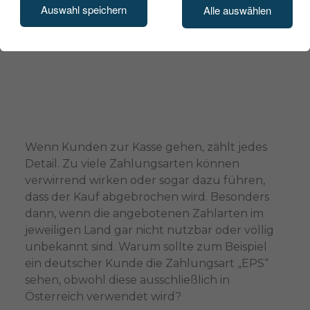
Auswahl speichern
Alle auswählen
Wenn Kunden zur Kasse gehen, zählt jedes
Detail. Zu viele Zahlungsarten können
verwirrend wirken oder sogar dazu führen,
dass der Kauf abgebrochen wird. Besonders
dann, wenn die angebotenen Zahlarten im
jeweiligen Land gar nicht nutzbar oder völlig
unbekannt sind. Warum sollte zum Beispiel
ein deutscher Kunde die Zahlungsart „EPS“
sehen, obwohl diese ausschließlich in
Österreich verwendet wird?