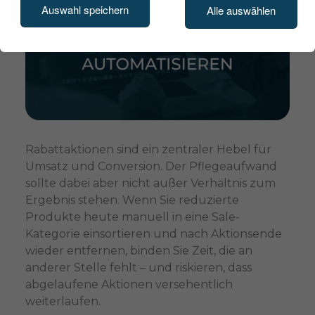
Auswahl speichern
Alle auswählen
Rabattaktionen sind ein zentraler Hebel für
Umsatz und Conversion. Der Pflegeaufwand
sollte dabei aber nicht außer Verhältnis zum
Ergebnis stehen. Wenn Sie reduzierte
Produkte heute manuell in eine Sale-
Kategorie einsortieren und nach Aktionsende
wieder entfernen, binden Sie Zeit, die an
anderer Stelle fehlt – und riskieren, dass
abgelaufene Aktionen versehentlich
weiterlaufen.