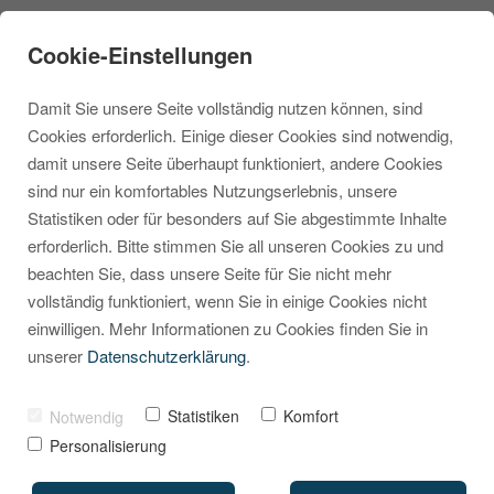
Cookie-Einstellungen
Damit Sie unsere Seite vollständig nutzen können, sind
Cookies erforderlich. Einige dieser Cookies sind notwendig,
damit unsere Seite überhaupt funktioniert, andere Cookies
sind nur ein komfortables Nutzungserlebnis, unsere
Zahlungsarten in
Statistiken oder für besonders auf Sie abgestimmte Inhalte
erforderlich. Bitte stimmen Sie all unseren Cookies zu und
Shopware 6 aktivieren
beachten Sie, dass unsere Seite für Sie nicht mehr
und korrekt zuweisen
vollständig funktioniert, wenn Sie in einige Cookies nicht
einwilligen. Mehr Informationen zu Cookies finden Sie in
– so geht’s!
unserer
Datenschutzerklärung
.
VON
MARCEL KRIPPENDORF
24. APRIL 2025
Statistiken
Komfort
Notwendig
Personalisierung