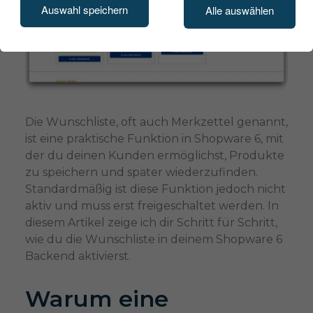
Auswahl speichern
Alle auswählen
Die Wunschliste, oft auch Merkzettel genannt,
ist eine praktische Funktion in Shopware 6, mit
der du deinen Kunden ermöglichst, Produkte
zu speichern und später wiederzufinden.
Standardmäßig ist diese Funktion jedoch nicht
aktiv und muss erst freigeschaltet werden. In
diesem Artikel zeige ich dir Schritt für Schritt,
wie du die Wunschliste in deinem Shopware 6
Backend aktivierst.
Warum eine