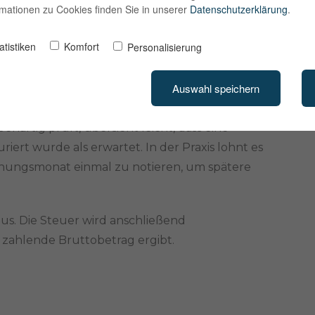
ormationen zu Cookies finden Sie in unserer
Datenschutzerklärung
.
 die Lizenzkosten, die Shopware in diesem
atistiken
Komfort
Personalisierung
Plugin beispielsweise einmal jährlich
 genau in den Monat der Rechnung, taucht die
Auswahl speichern
zeitraum außerhalb des aktuellen Monats,
icht. Für die Buchhaltung ist das ein wichtiger
artig prüft, übersieht leicht, dass eine
iert wurde als erwartet. In der Praxis lohnt es
hnungsmonat einmal zu notieren, um spätere
us. Die Steuer wird anschließend
 zahlende Bruttobetrag ergibt.