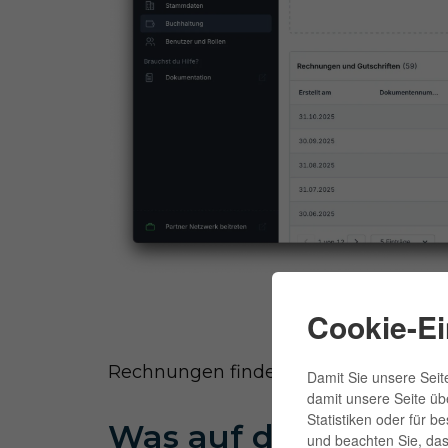
Cookie-Ei
Rechnungen finden sich im Shopwar
Damit Sie unsere Seite
damit unsere Seite üb
Statistiken oder für b
Was auf den Shopw
und beachten Sie, dass