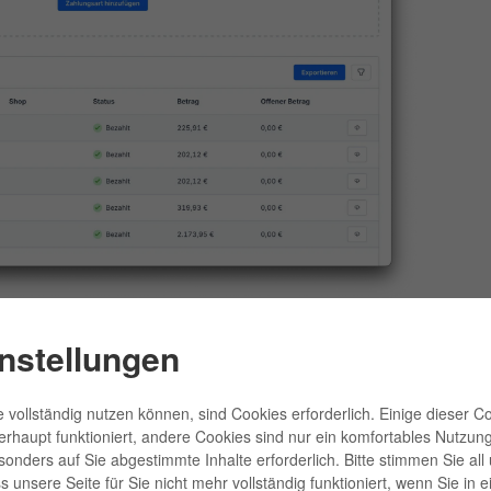
nstellungen
e Account
 vollständig nutzen können, sind Cookies erforderlich. Einige dieser C
erhaupt funktioniert, andere Cookies sind nur ein komfortables Nutzun
esonders auf Sie abgestimmte Inhalte erforderlich. Bitte stimmen Sie al
are-Rechnungen steht
 unsere Seite für Sie nicht mehr vollständig funktioniert, wenn Sie in e