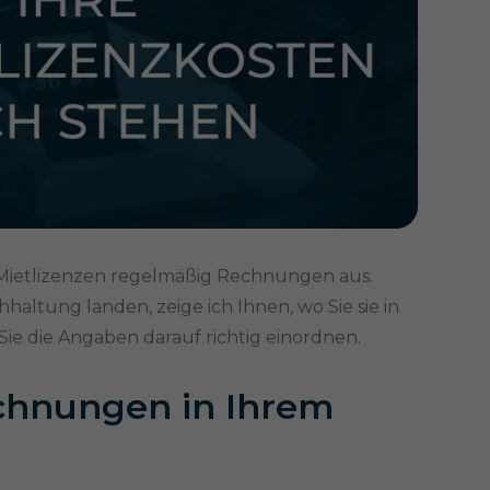
-Mietlizenzen regelmäßig Rechnungen aus.
altung landen, zeige ich Ihnen, wo Sie sie in
e die Angaben darauf richtig einordnen.
echnungen in Ihrem