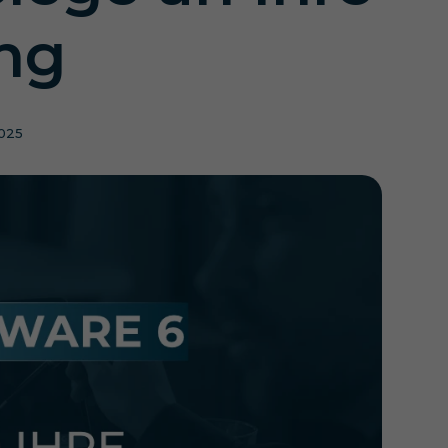
ng
025