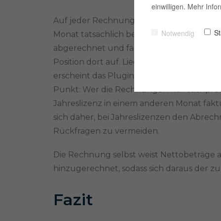
einwilligen. Mehr Inf
Auf jeder Rechnung stehen ausschließlich
St
Notwendig
Monat tatsächlich berechnet hat. Wird ein 
abgerechnet und fällt diese Jahresmiete
Position dort auf. Liegt der Abrechnungs
erscheint das Plugin auf dieser Rechnung n
Punkt: Wer die Rechnungen nur stichproben
Jahreslizenz in einem anderen Monat faktur
sich daher, bei Jahreslizenzen den Abrec
Rückfragen zu vermeiden.
Die Rechnung selbst weist Nettobeträge a
hinzugerechnet, sodass sich daraus der zu
Fazit