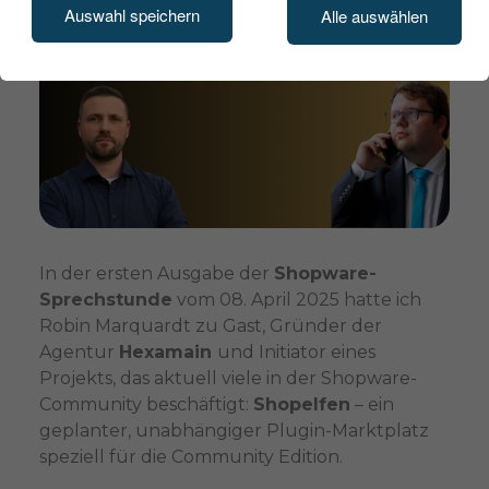
Auswahl speichern
Alle auswählen
In der ersten Ausgabe der
Shopware-
Sprechstunde
vom 08. April 2025 hatte ich
Robin Marquardt zu Gast, Gründer der
Agentur
Hexamain
und Initiator eines
Projekts, das aktuell viele in der Shopware-
Community beschäftigt:
Shopelfen
– ein
geplanter, unabhängiger Plugin-Marktplatz
speziell für die Community Edition.