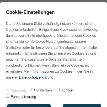
Cookie-Einstellungen
Damit Sie unsere Seite vollständig nutzen können, sind
Cookies erforderlich. Einige dieser Cookies sind notwendig,
damit unsere Seite überhaupt funktioniert, andere Cookies
sind nur ein komfortables Nutzungserlebnis, unsere
Lieferzeiten in
Statistiken oder für besonders auf Sie abgestimmte Inhalte
erforderlich. Bitte stimmen Sie all unseren Cookies zu und
Shopware 6: Drei
beachten Sie, dass unsere Seite für Sie nicht mehr
Szenarien, die Sie
vollständig funktioniert, wenn Sie in einige Cookies nicht
einwilligen. Mehr Informationen zu Cookies finden Sie in
kennen sollten
unserer
Datenschutzerklärung
.
VON
MARCEL KRIPPENDORF
Statistiken
Komfort
Notwendig
14. NOVEMBER 2025
Personalisierung