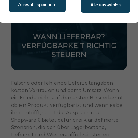
Auswahl speichern
Alle auswählen
Falsche oder fehlende Lieferzeitangaben
kosten Vertrauen und damit Umsatz. Wenn
ein Kunde nicht auf den ersten Blick erkennt,
ob ein Produkt verfügbar ist und wann es bei
ihm eintrifft, steigt die Absprungrate.
Shopware 6 bietet dafür drei klar definierte
Szenarien, die sich über Lagerbestand,
Lieferzeit und Wiederauffüllzeit steuern