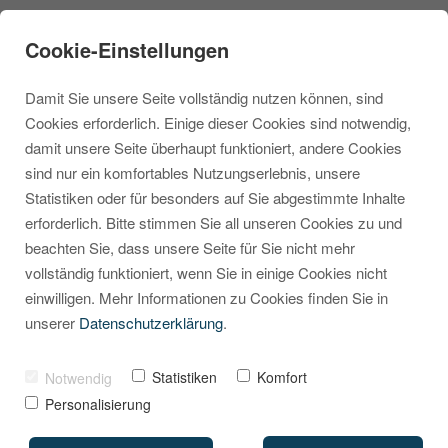
Cookie-Einstellungen
Damit Sie unsere Seite vollständig nutzen können, sind
Cookies erforderlich. Einige dieser Cookies sind notwendig,
damit unsere Seite überhaupt funktioniert, andere Cookies
sind nur ein komfortables Nutzungserlebnis, unsere
Shopware zeigt
Statistiken oder für besonders auf Sie abgestimmte Inhalte
erforderlich. Bitte stimmen Sie all unseren Cookies zu und
falsche Uhrzeiten an?
beachten Sie, dass unsere Seite für Sie nicht mehr
Das steckt wirklich
vollständig funktioniert, wenn Sie in einige Cookies nicht
einwilligen. Mehr Informationen zu Cookies finden Sie in
dahinter
unserer
Datenschutzerklärung
.
VON
MARCEL KRIPPENDORF
01. AUGUST 2025
Statistiken
Komfort
Notwendig
Personalisierung