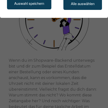
Auswahl speichern
Alle auswählen
Wenn du im Shopware-Backend unterwegs
bist und dir zum Beispiel das Erstelldatum
einer Bestellung oder eines Kunden
anschaust, kann es vorkommen, dass die
Uhrzeit nicht mit deiner lokalen Zeit
übereinstimmt. Vielleicht fragst du dich dann:
Warum stimmt das nicht? Wo kommt diese
Zeitangabe her? Und noch wichtiger: Was
bedeutet das für deine tägliche Arbeit im