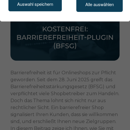
Auswahl speichern
Alle auswählen
Barrierefreiheit ist für Onlineshops zur Pflicht
geworden. Seit dem 28. Juni 2025 greift das
Barrierefreiheitsstärkungsgesetz (BFSG) und
verpflichtet viele Shopbetreiber zum Handeln.
Doch das Thema lohnt sich nicht nur aus
rechtlicher Sicht. Ein barrierefreier Shop
signalisiert Ihren Kunden, dass sie willkommen
sind, und erschließt Ihnen neue Zielgruppen.
In diesem Beitrag zeige ich Ihnen, wie Sie mit