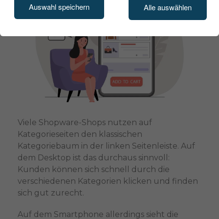
Auswahl speichern
Alle auswählen
Viele Shopware-Shops nutzen auf
Kategorieseiten den klassischen
Kategoriebaum in der linken Seitenleiste. Auf
dem Desktop ist das durchaus sinnvoll:
Kunden können sich schnell durch die
verschiedenen Kategorien klicken und finden
sich gut zurecht.
Auf dem Smartphone allerdings sieht die