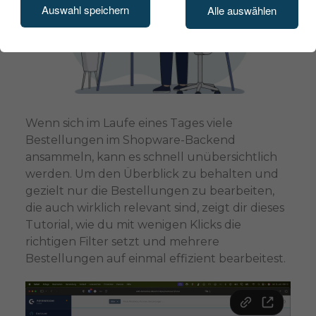
Auswahl speichern
Alle auswählen
Wenn sich im Laufe eines Tages viele
Bestellungen im Shopware-Backend
ansammeln, kann es schnell unübersichtlich
werden. Um den Überblick zu behalten und
gezielt nur die Bestellungen zu bearbeiten,
die auch wirklich relevant sind, zeigt dir dieses
Tutorial, wie du mit wenigen Klicks die
richtigen Filter setzt und mehrere
Bestellungen auf einmal effizient bearbeitest.